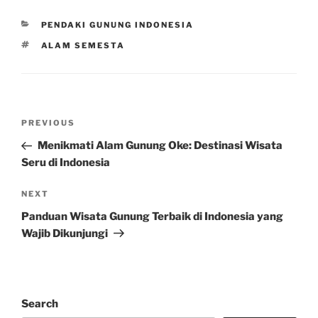
CATEGORIES
PENDAKI GUNUNG INDONESIA
TAGS
ALAM SEMESTA
Post
Previous
PREVIOUS
navigation
Post
Menikmati Alam Gunung Oke: Destinasi Wisata
Seru di Indonesia
Next
NEXT
Post
Panduan Wisata Gunung Terbaik di Indonesia yang
Wajib Dikunjungi
Search