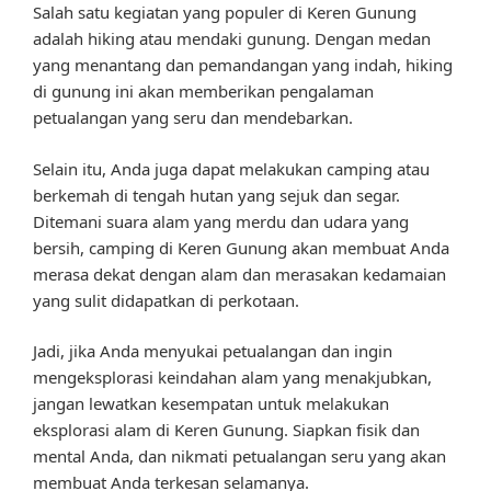
Salah satu kegiatan yang populer di Keren Gunung
adalah hiking atau mendaki gunung. Dengan medan
yang menantang dan pemandangan yang indah, hiking
di gunung ini akan memberikan pengalaman
petualangan yang seru dan mendebarkan.
Selain itu, Anda juga dapat melakukan camping atau
berkemah di tengah hutan yang sejuk dan segar.
Ditemani suara alam yang merdu dan udara yang
bersih, camping di Keren Gunung akan membuat Anda
merasa dekat dengan alam dan merasakan kedamaian
yang sulit didapatkan di perkotaan.
Jadi, jika Anda menyukai petualangan dan ingin
mengeksplorasi keindahan alam yang menakjubkan,
jangan lewatkan kesempatan untuk melakukan
eksplorasi alam di Keren Gunung. Siapkan fisik dan
mental Anda, dan nikmati petualangan seru yang akan
membuat Anda terkesan selamanya.