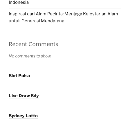
Indonesia
Inspirasi dari Alam Pecinta: Menjaga Kelestarian Alam
untuk Generasi Mendatang
Recent Comments
No comments to show.
Slot Pulsa
Live Draw Sdy
Sydney Lotto