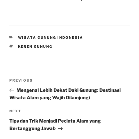
CATEGORIES
WISATA GUNUNG INDONESIA
TAGS
KEREN GUNUNG
Post
Previous
PREVIOUS
navigation
Post
Mengenal Lebih Dekat Daki Gunung: Destinasi
Wisata Alam yang Wajib Dikunjungi
Next
NEXT
Post
Tips dan Trik Menjadi Pecinta Alam yang
Bertanggung Jawab