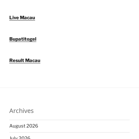
Live Macau
Bupatitogel
Result Macau
Archives
August 2026
July 2026