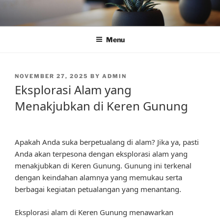
Skip
to
content
Menu
POSTED
NOVEMBER 27, 2025
BY
ADMIN
ON
Eksplorasi Alam yang
Menakjubkan di Keren Gunung
Apakah Anda suka berpetualang di alam? Jika ya, pasti
Anda akan terpesona dengan eksplorasi alam yang
menakjubkan di Keren Gunung. Gunung ini terkenal
dengan keindahan alamnya yang memukau serta
berbagai kegiatan petualangan yang menantang.
Eksplorasi alam di Keren Gunung menawarkan