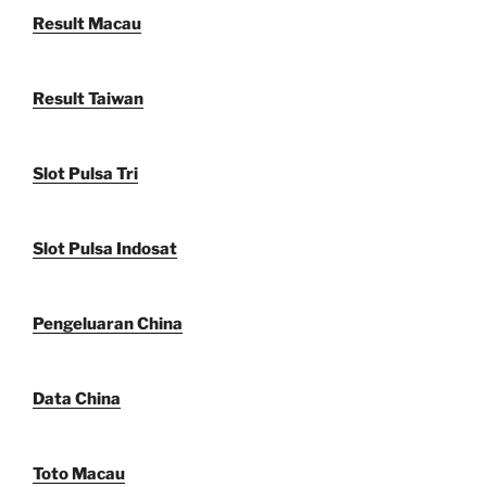
Result Macau
Result Taiwan
Slot Pulsa Tri
Slot Pulsa Indosat
Pengeluaran China
Data China
Toto Macau