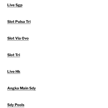
Live Sgp
Slot Pulsa Tri
Slot Via Ovo
Slot Tri
Live Hk
Angka Main Sdy
Sdy Pools