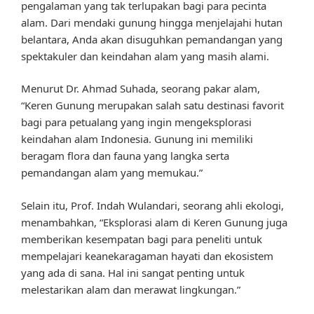
pengalaman yang tak terlupakan bagi para pecinta
alam. Dari mendaki gunung hingga menjelajahi hutan
belantara, Anda akan disuguhkan pemandangan yang
spektakuler dan keindahan alam yang masih alami.
Menurut Dr. Ahmad Suhada, seorang pakar alam,
“Keren Gunung merupakan salah satu destinasi favorit
bagi para petualang yang ingin mengeksplorasi
keindahan alam Indonesia. Gunung ini memiliki
beragam flora dan fauna yang langka serta
pemandangan alam yang memukau.”
Selain itu, Prof. Indah Wulandari, seorang ahli ekologi,
menambahkan, “Eksplorasi alam di Keren Gunung juga
memberikan kesempatan bagi para peneliti untuk
mempelajari keanekaragaman hayati dan ekosistem
yang ada di sana. Hal ini sangat penting untuk
melestarikan alam dan merawat lingkungan.”