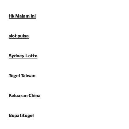
Hk Malam Ini
slot pulsa
Sydney Lotto
Togel Taiwan
Keluaran China
Bupatitogel