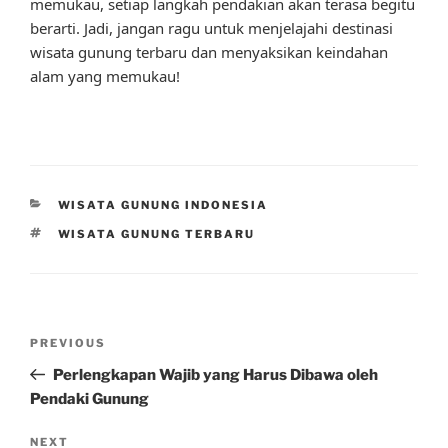
memukau, setiap langkah pendakian akan terasa begitu
berarti. Jadi, jangan ragu untuk menjelajahi destinasi
wisata gunung terbaru dan menyaksikan keindahan
alam yang memukau!
CATEGORIES
WISATA GUNUNG INDONESIA
TAGS
WISATA GUNUNG TERBARU
Post
Previous
PREVIOUS
navigation
Post
Perlengkapan Wajib yang Harus Dibawa oleh
Pendaki Gunung
Next
NEXT