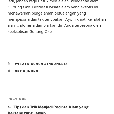
Jadi, jangan ragu untuk menjelajahi keindahan alam
Gunung Oke. Destinasi wisata alam yang eksotis ini
menawarkan pengalaman petualangan yang
mempesona dan tak terlupakan. Ayo nikmati keindahan
alam Indonesia dan biarkan diri Anda terpesona oleh
keeksotisan Gunung Oke!
CATEGORIES
WISATA GUNUNG INDONESIA
TAGS
OKE GUNUNG
Post
Previous
PREVIOUS
navigation
Post
Tips dan Trik Menjadi Pecinta Alam yang
Bertanggung Jawab