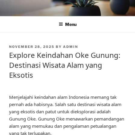
Skip
to
content
Menu
POSTED
NOVEMBER 28, 2025
BY
ADMIN
ON
Explore Keindahan Oke Gunung:
Destinasi Wisata Alam yang
Eksotis
Menjelajahi keindahan alam Indonesia memang tak
pernah ada habisnya. Salah satu destinasi wisata alam
yang eksotis dan patut untuk dieksplorasi adalah
Gunung Oke. Gunung Oke menawarkan pemandangan
alam yang memukau dan pengalaman petualangan
yang tak terlupakan.