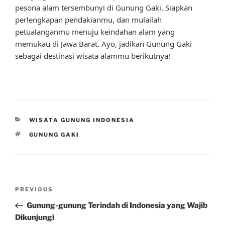
pesona alam tersembunyi di Gunung Gaki. Siapkan
perlengkapan pendakianmu, dan mulailah
petualanganmu menuju keindahan alam yang
memukau di Jawa Barat. Ayo, jadikan Gunung Gaki
sebagai destinasi wisata alammu berikutnya!
CATEGORIES
WISATA GUNUNG INDONESIA
TAGS
GUNUNG GAKI
Post
Previous
PREVIOUS
navigation
Post
Gunung-gunung Terindah di Indonesia yang Wajib
Dikunjungi