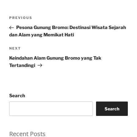
Post
Previous
PREVIOUS
navigation
Post
Pesona Gunung Bromo: Destinasi Wisata Sejarah
dan Alam yang Memikat Hati
Next
NEXT
Post
Keindahan Alam Gunung Bromo yang Tak
Tertandingi
Search
Search
Recent Posts