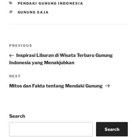
CATEGORIES
PENDAKI GUNUNG INDONESIA
TAGS
GUNUNG SAJA
Post
Previous
PREVIOUS
navigation
Post
Inspirasi Liburan di Wisata Terbaru Gunung
Indonesia yang Menakjubkan
Next
NEXT
Post
Mitos dan Fakta tentang Mendaki Gunung
Search
Search