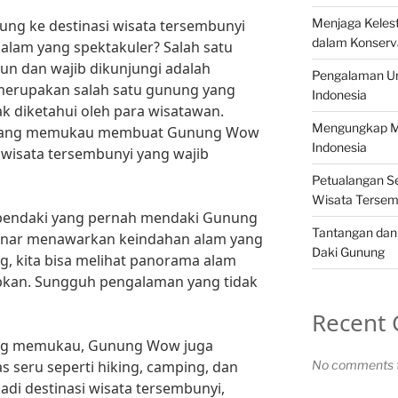
Menjaga Kelest
jung ke destinasi wisata tersembunyi
dalam Konserv
lam yang spektakuler? Salah satu
aun dan wajib dikunjungi adalah
Pengalaman Un
rupakan salah satu gunung yang
Indonesia
 diketahui oleh para wisatawan.
Mengungkap Mi
 yang memukau membuat Gunung Wow
Indonesia
 wisata tersembunyi yang wajib
Petualangan Se
Wisata Tersem
pendaki yang pernah mendaki Gunung
Tantangan dan
nar menawarkan keindahan alam yang
Daki Gunung
g, kita bisa melihat panorama alam
kan. Sungguh pengalaman yang tidak
Recent
ang memukau, Gunung Wow juga
s seru seperti hiking, camping, dan
No comments t
adi destinasi wisata tersembunyi,