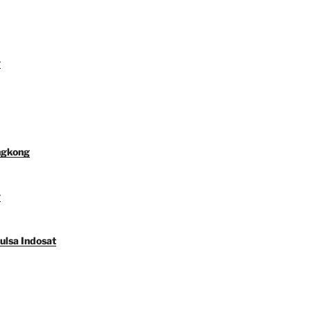
y
ngkong
y
ulsa Indosat