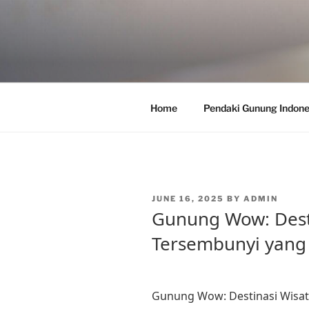
Skip
to
content
Home
Pendaki Gunung Indone
POSTED
JUNE 16, 2025
BY
ADMIN
ON
Gunung Wow: Dest
Tersembunyi yang 
Gunung Wow: Destinasi Wisat