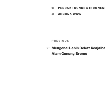
CATEGORIES
PENDAKI GUNUNG INDONES
TAGS
GUNUNG WOW
Post
Previous
PREVIOUS
navigation
Post
Mengenal Lebih Dekat Keajaib
Alam Gunung Bromo