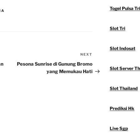
Togel Pulsa Tr
IA
Slot Tri
Slot Indosat
NEXT
Next
Post
an
Pesona Sunrise di Gunung Bromo
Slot Server Th
yang Memukau Hati
Slot Thailand
Prediksi Hk
Live Sgp