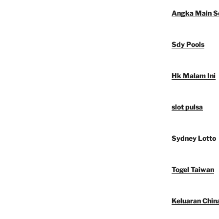
Angka Main S
Sdy Pools
Hk Malam Ini
slot pulsa
Sydney Lotto
Togel Taiwan
Keluaran Chin