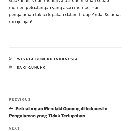
Siapkan fisik dan mental Anda, dan nikmati setiap
momen petualangan yang akan memberikan
pengalaman tak terlupakan dalam hidup Anda. Selamat
menjelajah!
CATEGORIES
WISATA GUNUNG INDONESIA
TAGS
DAKI GUNUNG
Post
Previous
PREVIOUS
navigation
Post
Petualangan Mendaki Gunung di Indonesia:
Pengalaman yang Tidak Terlupakan
Next
NEXT