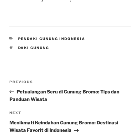
CATEGORIES
PENDAKI GUNUNG INDONESIA
TAGS
DAKI GUNUNG
Post
Previous
PREVIOUS
navigation
Post
Petualangan Seru di Gunung Bromo: Tips dan
Panduan Wisata
Next
NEXT
Post
Menikmati Keindahan Gunung Bromo: Destinasi
Wisata Favorit di Indonesia