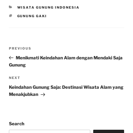
CATEGORIES
WISATA GUNUNG INDONESIA
TAGS
GUNUNG GAKI
Post
Previous
PREVIOUS
navigation
Post
Menikmati Keindahan Alam dengan Mendaki Saja
Gunung
Next
NEXT
Post
Keindahan Gunung Saja: Destinasi Wisata Alam yang
Menakjubkan
Search