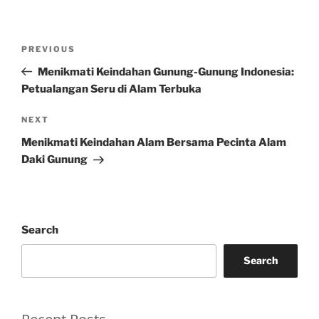
Post
Previous
PREVIOUS
navigation
Post
Menikmati Keindahan Gunung-Gunung Indonesia:
Petualangan Seru di Alam Terbuka
Next
NEXT
Post
Menikmati Keindahan Alam Bersama Pecinta Alam
Daki Gunung
Search
Search