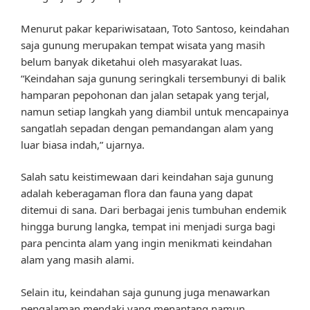
Menurut pakar kepariwisataan, Toto Santoso, keindahan
saja gunung merupakan tempat wisata yang masih
belum banyak diketahui oleh masyarakat luas.
“Keindahan saja gunung seringkali tersembunyi di balik
hamparan pepohonan dan jalan setapak yang terjal,
namun setiap langkah yang diambil untuk mencapainya
sangatlah sepadan dengan pemandangan alam yang
luar biasa indah,” ujarnya.
Salah satu keistimewaan dari keindahan saja gunung
adalah keberagaman flora dan fauna yang dapat
ditemui di sana. Dari berbagai jenis tumbuhan endemik
hingga burung langka, tempat ini menjadi surga bagi
para pencinta alam yang ingin menikmati keindahan
alam yang masih alami.
Selain itu, keindahan saja gunung juga menawarkan
pengalaman mendaki yang menantang namun