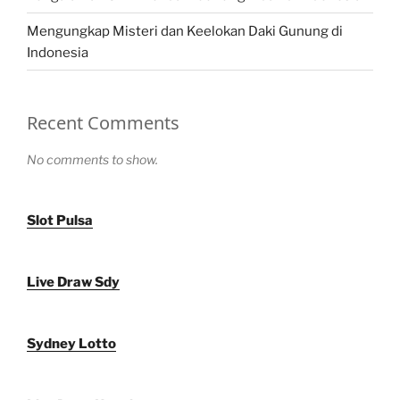
Mengungkap Misteri dan Keelokan Daki Gunung di
Indonesia
Recent Comments
No comments to show.
Slot Pulsa
Live Draw Sdy
Sydney Lotto