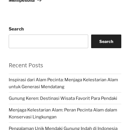
Mempesona
Search
Search
Recent Posts
Inspirasi dari Alam Pecinta: Menjaga Kelestarian Alam
untuk Generasi Mendatang
Gunung Keren: Destinasi Wisata Favorit Para Pendaki
Menjaga Kelestarian Alam: Peran Pecinta Alam dalam
Konservasi Lingkungan
Pengalaman Unik Mendaki Gunung Indah di Indonesia