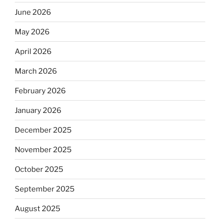
June 2026
May 2026
April 2026
March 2026
February 2026
January 2026
December 2025
November 2025
October 2025
September 2025
August 2025