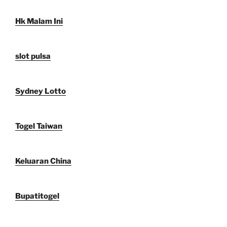
Hk Malam Ini
slot pulsa
Sydney Lotto
Togel Taiwan
Keluaran China
Bupatitogel