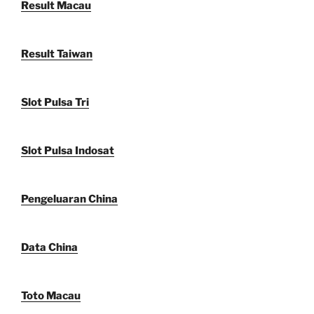
Result Macau
Result Taiwan
Slot Pulsa Tri
Slot Pulsa Indosat
Pengeluaran China
Data China
Toto Macau