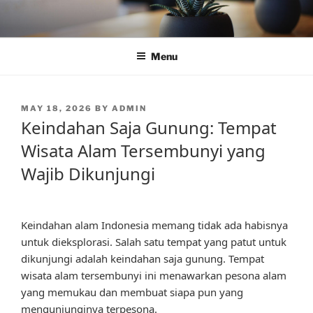
Skip
to
content
Menu
POSTED
MAY 18, 2026
BY
ADMIN
ON
Keindahan Saja Gunung: Tempat
Wisata Alam Tersembunyi yang
Wajib Dikunjungi
Keindahan alam Indonesia memang tidak ada habisnya
untuk dieksplorasi. Salah satu tempat yang patut untuk
dikunjungi adalah keindahan saja gunung. Tempat
wisata alam tersembunyi ini menawarkan pesona alam
yang memukau dan membuat siapa pun yang
mengunjunginya terpesona.