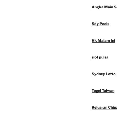
Angka Main S
Sdy Pools
Hk Malam Ini
slot pulsa
Sydney Lotto
Togel Taiwan
Keluaran Chin