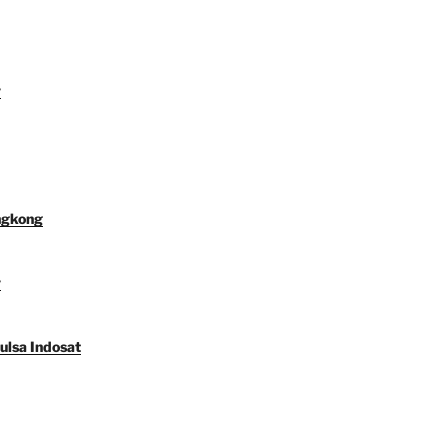
y
ngkong
y
ulsa Indosat