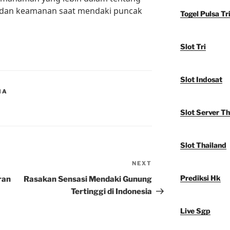
 dan keamanan saat mendaki puncak
Togel Pulsa Tr
Slot Tri
Slot Indosat
IA
Slot Server Th
Slot Thailand
NEXT
Next
Post
Prediksi Hk
ran
Rasakan Sensasi Mendaki Gunung
Tertinggi di Indonesia
Live Sgp