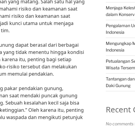
n yang matang. Salah satu hal yang
Menjaga Kelest
emahami risiko dan keamanan saat
dalam Konserv
ami risiko dan keamanan saat
adi kunci utama untuk menjaga
Pengalaman Un
 tim.
Indonesia
Mengungkap Mi
unung dapat berasal dari berbagai
Indonesia
aca yang tidak menentu hingga kondisi
 karena itu, penting bagi setiap
Petualangan Se
ko-risiko tersebut dan melakukan
Wisata Tersem
lum memulai pendakian.
Tantangan dan
Daki Gunung
g pakar pendakian gunung,
nan saat mendaki puncak gunung
g. Sebuah kesalahan kecil saja bisa
Recent
 ketinggian.” Oleh karena itu, penting
lalu waspada dan mengikuti petunjuk
No comments t