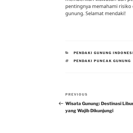
pentingnya memahami risiko
gunung. Selamat mendaki!
CATEGORIES
PENDAKI GUNUNG INDONES
TAGS
PENDAKI PUNCAK GUNUNG
Post
Previous
PREVIOUS
navigation
Post
Wisata Gunung: Destinasi Libu
yang Wajib Dikunjungi