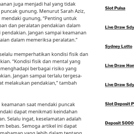
anan juga menjadi hal yang tidak
Slot Pulsa
 puncak gunung. Menurut Sarah Aziz,
 mendaki gunung, “Penting untuk
pan dan peralatan pendakian dalam
Live Draw Sd
i pendakian. Jangan sampai keamanan
laian dalam memeriksa peralatan.”
Sydney Lotto
 selalu memperhatikan kondisi fisik dan
ian. “Kondisi fisik dan mental yang
Live Draw Ho
menghadapi berbagai risiko yang
ian. Jangan sampai terlalu tergesa-
at melakukan pendakian,” tambah
Live Draw Sd
 keamanan saat mendaki puncak
Slot Deposit P
endaki dapat menikmati keindahan
. Selalu ingat, keselamatan adalah
Deposit 5000
m bebas. Semoga artikel ini dapat
mahaman yang lebih dalam tentang