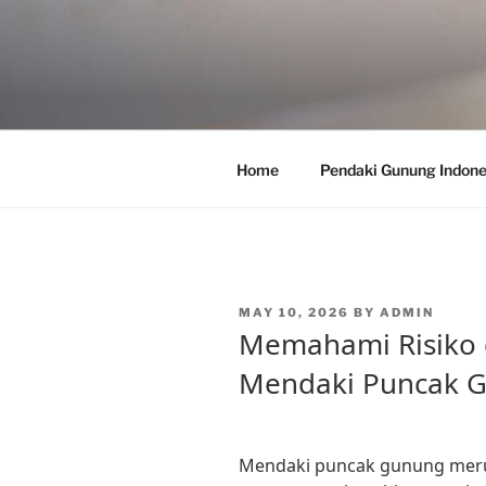
Skip
to
content
Home
Pendaki Gunung Indone
POSTED
MAY 10, 2026
BY
ADMIN
ON
Memahami Risiko
Mendaki Puncak 
Mendaki puncak gunung meru