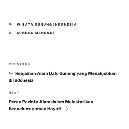
CATEGORIES
WISATA GUNUNG INDONESIA
TAGS
GUNUNG MENDAKI
Post
Previous
PREVIOUS
navigation
Post
Keajaiban Alam Daki Gunung yang Menakjubkan
di Indonesia
Next
NEXT
Post
Peran Pecinta Alam dalam Melestarikan
Keanekaragaman Hayati