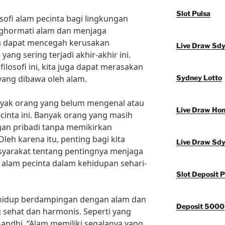
Slot Pulsa
ofi alam pecinta bagi lingkungan
nghormati alam dan menjaga
a dapat mencegah kerusakan
Live Draw Sd
ang sering terjadi akhir-akhir ini.
ilosofi ini, kita juga dapat merasakan
ang dibawa oleh alam.
Sydney Lotto
yak orang yang belum mengenal atau
Live Draw Ho
ecinta ini. Banyak orang yang masih
an pribadi tanpa memikirkan
eh karena itu, penting bagi kita
Live Draw Sd
yarakat tentang pentingnya menjaga
 alam pecinta dalam kehidupan sehari-
Slot Deposit P
 hidup berdampingan dengan alam dan
Deposit 5000
 sehat dan harmonis. Seperti yang
ndhi, “Alam memiliki segalanya yang