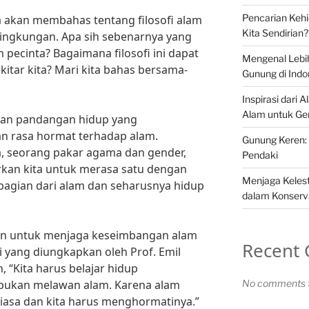
Pencarian Keh
ta akan membahas tentang filosofi alam
Kita Sendirian?
lingkungan. Apa sih sebenarnya yang
 pecinta? Bagaimana filosofi ini dapat
Mengenal Lebi
tar kita? Mari kita bahas bersama-
Gunung di Indo
Inspirasi dari 
Alam untuk Ge
akan pandangan hidup yang
n rasa hormat terhadap alam.
Gunung Keren: 
a, seorang pakar agama dan gender,
Pendaki
arkan kita untuk merasa satu dengan
Menjaga Kelest
bagian dari alam dan seharusnya hidup
dalam Konserv
arkan untuk menjaga keseimbangan alam
Recent
i yang diungkapkan oleh Prof. Emil
, “Kita harus belajar hidup
bukan melawan alam. Karena alam
No comments t
biasa dan kita harus menghormatinya.”