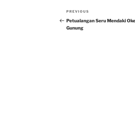
Post
Previous
PREVIOUS
navigation
Post
Petualangan Seru Mendaki Ok
Gunung