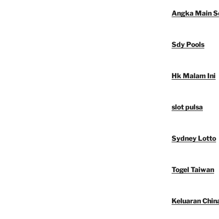
Angka Main S
Sdy Pools
Hk Malam Ini
slot pulsa
Sydney Lotto
Togel Taiwan
Keluaran Chin