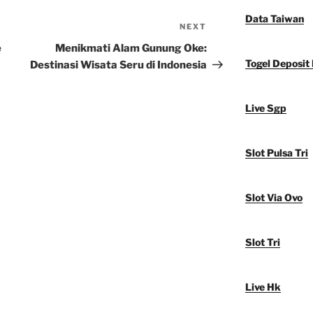
Data Taiwan
NEXT
Next
Post
e
Menikmati Alam Gunung Oke:
Togel Deposit
Destinasi Wisata Seru di Indonesia
Live Sgp
Slot Pulsa Tri
Slot Via Ovo
Slot Tri
Live Hk