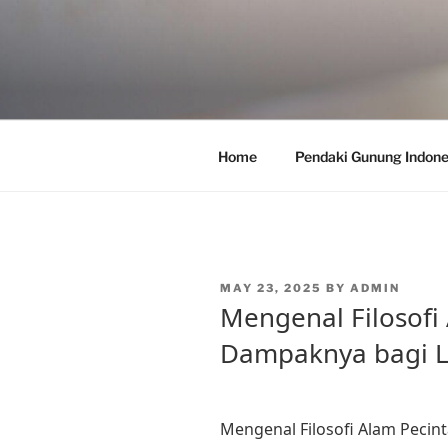
Skip
to
content
Home
Pendaki Gunung Indone
POSTED
MAY 23, 2025
BY
ADMIN
ON
Mengenal Filosofi
Dampaknya bagi 
Mengenal Filosofi Alam Peci