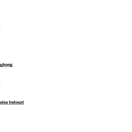
y
ngkong
y
ulsa Indosat