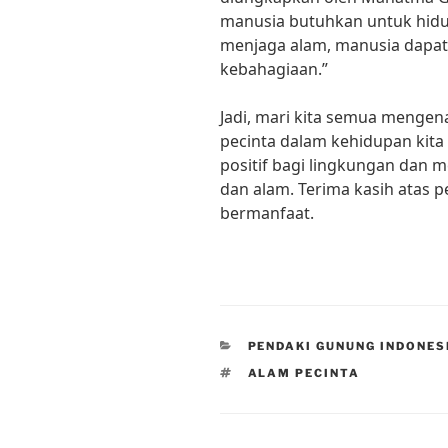
manusia butuhkan untuk hid
menjaga alam, manusia dapa
kebahagiaan.”
Jadi, mari kita semua mengen
pecinta dalam kehidupan kit
positif bagi lingkungan dan 
dan alam. Terima kasih atas p
bermanfaat.
CATEGORIES
PENDAKI GUNUNG INDONES
TAGS
ALAM PECINTA