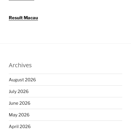
Result Macau
Archives
August 2026
July 2026
June 2026
May 2026
April 2026