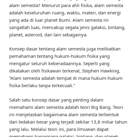
alam semesta? Menurut para ahli fisika, alam semesta
adalah keseluruhan ruang, waktu, materi, dan energi
yang ada di luar planet Bumi. Alam semesta ini
sangatlah luas, mencakup segala jenis galaksi, bintang,
planet, asteroid, dan lain sebagainya.
Konsep dasar tentang alam semesta juga melibatkan
pemahaman tentang hukum-hukum fisika yang
mengatur seluruh keberadaannya. Seperti yang
dikatakan oleh fisikawan terkenal, Stephen Hawking,
“Alam semesta adalah tempat di mana hukum-hukum
fisika berlaku tanpa terkecuali.”
Salah satu konsep dasar yang penting dalam
memahami alam semesta adalah teori Big Bang. Teori
ini menjelaskan bagaimana alam semesta terbentuk
dari ledakan besar yang terjadi sekitar 13,8 miliar tahun
yang lalu. Melalui teori ini, para ilmuwan dapat
memahami bagaimana galaksi, bintang, dan planet-