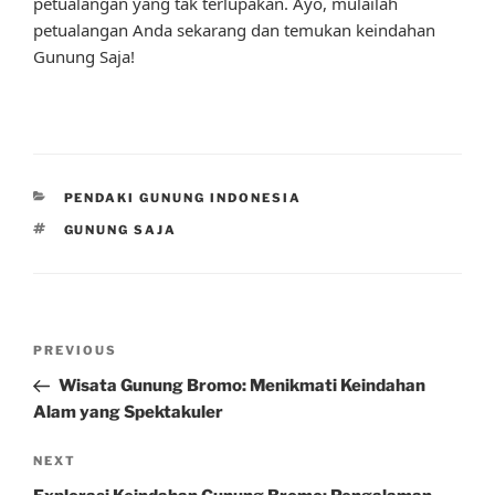
petualangan yang tak terlupakan. Ayo, mulailah
petualangan Anda sekarang dan temukan keindahan
Gunung Saja!
CATEGORIES
PENDAKI GUNUNG INDONESIA
TAGS
GUNUNG SAJA
Post
Previous
PREVIOUS
navigation
Post
Wisata Gunung Bromo: Menikmati Keindahan
Alam yang Spektakuler
Next
NEXT
Post