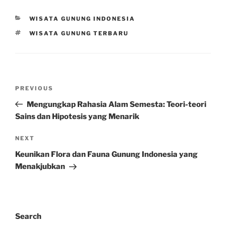
CATEGORIES
WISATA GUNUNG INDONESIA
TAGS
WISATA GUNUNG TERBARU
Post
Previous
PREVIOUS
navigation
Post
Mengungkap Rahasia Alam Semesta: Teori-teori
Sains dan Hipotesis yang Menarik
Next
NEXT
Post
Keunikan Flora dan Fauna Gunung Indonesia yang
Menakjubkan
Search