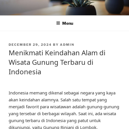
Skip
to
content
Menu
POSTED
DECEMBER 29, 2024
BY
ADMIN
ON
Menikmati Keindahan Alam di
Wisata Gunung Terbaru di
Indonesia
Indonesia memang dikenal sebagai negara yang kaya
akan keindahan alamnya. Salah satu tempat yang
menjadi favorit para wisatawan adalah gunung-gunung
yang tersebar di berbagai wilayah. Saat ini, ada wisata
gunung terbaru di Indonesia yang patut untuk
dikunjungi, yaitu Gunung Rinjani di Lombok.