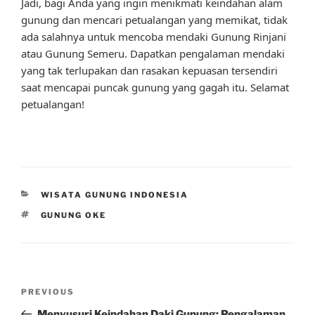
Jadi, bagi Anda yang ingin menikmati keindahan alam
gunung dan mencari petualangan yang memikat, tidak
ada salahnya untuk mencoba mendaki Gunung Rinjani
atau Gunung Semeru. Dapatkan pengalaman mendaki
yang tak terlupakan dan rasakan kepuasan tersendiri
saat mencapai puncak gunung yang gagah itu. Selamat
petualangan!
CATEGORIES
WISATA GUNUNG INDONESIA
TAGS
GUNUNG OKE
Post
Previous
PREVIOUS
navigation
Post
Menyusuri Keindahan Daki Gunung: Pengalaman