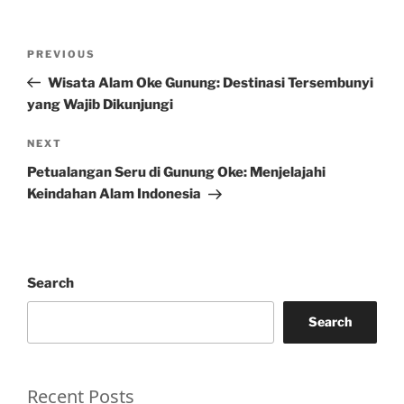
Post
Previous
PREVIOUS
navigation
Post
Wisata Alam Oke Gunung: Destinasi Tersembunyi
yang Wajib Dikunjungi
Next
NEXT
Post
Petualangan Seru di Gunung Oke: Menjelajahi
Keindahan Alam Indonesia
Search
Search
Recent Posts