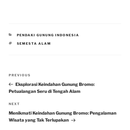
CATEGORIES
PENDAKI GUNUNG INDONESIA
TAGS
SEMESTA ALAM
Post
Previous
PREVIOUS
navigation
Post
Eksplorasi Keindahan Gunung Bromo:
Petualangan Seru di Tengah Alam
Next
NEXT
Post
Menikmati Keindahan Gunung Bromo: Pengalaman
Wisata yang Tak Terlupakan