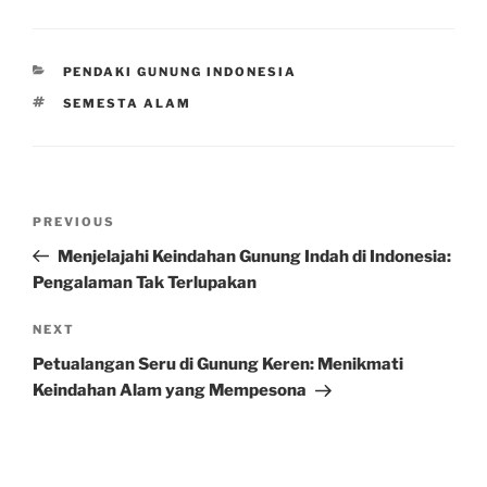
CATEGORIES
PENDAKI GUNUNG INDONESIA
TAGS
SEMESTA ALAM
Post
Previous
PREVIOUS
navigation
Post
Menjelajahi Keindahan Gunung Indah di Indonesia:
Pengalaman Tak Terlupakan
Next
NEXT
Post
Petualangan Seru di Gunung Keren: Menikmati
Keindahan Alam yang Mempesona