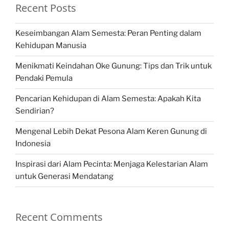
Recent Posts
Keseimbangan Alam Semesta: Peran Penting dalam
Kehidupan Manusia
Menikmati Keindahan Oke Gunung: Tips dan Trik untuk
Pendaki Pemula
Pencarian Kehidupan di Alam Semesta: Apakah Kita
Sendirian?
Mengenal Lebih Dekat Pesona Alam Keren Gunung di
Indonesia
Inspirasi dari Alam Pecinta: Menjaga Kelestarian Alam
untuk Generasi Mendatang
Recent Comments