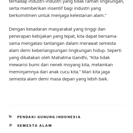
terhadap industri-industri yang tidak ramah lingkungan,
serta memberikan insentif bagi industri yang
berkomitmen untuk menjaga kelestarian alam.”
Dengan kesadaran masyarakat yang tinggi dan
penerapan kebijakan yang tepat, kita dapat bersama-
sama mengatasi tantangan dalam merawat semesta
alam demi keberlangsungan lingkungan hidup. Seperti
yang dikatakan oleh Mahatma Gandhi, “Kita tidak
mewarisi bumi dari nenek moyang kita, melainkan
meminjamnya dari anak cucu kita.” Mari kita jaga
semesta alam demi masa depan yang lebih baik.
CATEGORIES
PENDAKI GUNUNG INDONESIA
TAGS
SEMESTA ALAM