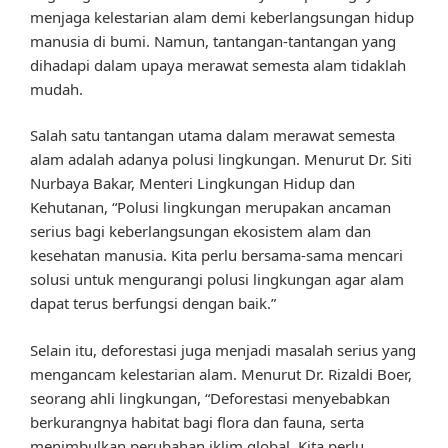
menjaga kelestarian alam demi keberlangsungan hidup
manusia di bumi. Namun, tantangan-tantangan yang
dihadapi dalam upaya merawat semesta alam tidaklah
mudah.
Salah satu tantangan utama dalam merawat semesta
alam adalah adanya polusi lingkungan. Menurut Dr. Siti
Nurbaya Bakar, Menteri Lingkungan Hidup dan
Kehutanan, “Polusi lingkungan merupakan ancaman
serius bagi keberlangsungan ekosistem alam dan
kesehatan manusia. Kita perlu bersama-sama mencari
solusi untuk mengurangi polusi lingkungan agar alam
dapat terus berfungsi dengan baik.”
Selain itu, deforestasi juga menjadi masalah serius yang
mengancam kelestarian alam. Menurut Dr. Rizaldi Boer,
seorang ahli lingkungan, “Deforestasi menyebabkan
berkurangnya habitat bagi flora dan fauna, serta
menimbulkan perubahan iklim global. Kita perlu