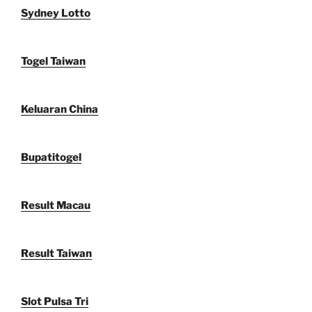
Sydney Lotto
Togel Taiwan
Keluaran China
Bupatitogel
Result Macau
Result Taiwan
Slot Pulsa Tri