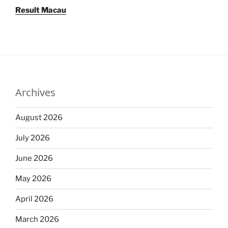
Result Macau
Archives
August 2026
July 2026
June 2026
May 2026
April 2026
March 2026