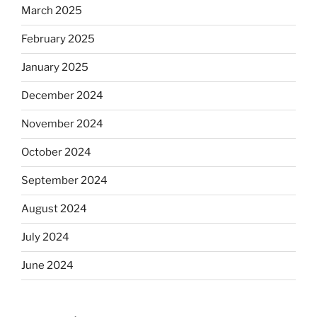
March 2025
February 2025
January 2025
December 2024
November 2024
October 2024
September 2024
August 2024
July 2024
June 2024