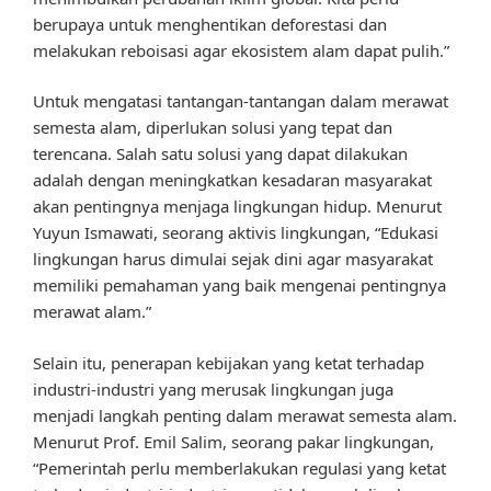
berupaya untuk menghentikan deforestasi dan
melakukan reboisasi agar ekosistem alam dapat pulih.”
Untuk mengatasi tantangan-tantangan dalam merawat
semesta alam, diperlukan solusi yang tepat dan
terencana. Salah satu solusi yang dapat dilakukan
adalah dengan meningkatkan kesadaran masyarakat
akan pentingnya menjaga lingkungan hidup. Menurut
Yuyun Ismawati, seorang aktivis lingkungan, “Edukasi
lingkungan harus dimulai sejak dini agar masyarakat
memiliki pemahaman yang baik mengenai pentingnya
merawat alam.”
Selain itu, penerapan kebijakan yang ketat terhadap
industri-industri yang merusak lingkungan juga
menjadi langkah penting dalam merawat semesta alam.
Menurut Prof. Emil Salim, seorang pakar lingkungan,
“Pemerintah perlu memberlakukan regulasi yang ketat