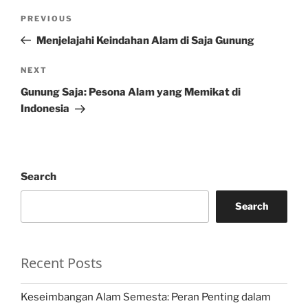
Post
Previous
PREVIOUS
navigation
Post
Menjelajahi Keindahan Alam di Saja Gunung
Next
NEXT
Post
Gunung Saja: Pesona Alam yang Memikat di
Indonesia
Search
Search
Recent Posts
Keseimbangan Alam Semesta: Peran Penting dalam