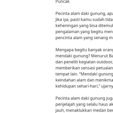
Puncak
Pecinta alam daki gunung, a
Jika iya, pasti kamu sudah ti
keheningan yang bisa ditemu
pengalaman yang begitu men
pencinta alam yang senang m
Mengapa begitu banyak orang 
mendaki gunung? Menurut Ba
dan peneliti kegiatan outdoo
memberikan sensasi petualang
tempat lain. “Mendaki gunung
keindahan alam dan menikmat
kehidupan sehari-hari,” ujarny
Pecinta alam daki gunung juga
penjelajah yang selalu haus a
jauh, menaklukkan medan ber