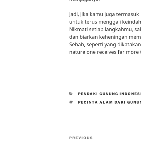
Jadi, jika kamu juga termasuk
untuk terus menggali keinda
Nikmati setiap langkahmu, sak
dan biarkan keheningan mem
Sebab, seperti yang dikatakan 
nature one receives far more 
CATEGORIES
PENDAKI GUNUNG INDONES
TAGS
PECINTA ALAM DAKI GUNU
Post
Previous
PREVIOUS