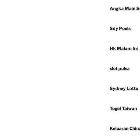
Angka Main S
Sdy Pools
Hk Malam Ini
slot pulsa
Sydney Lotto
Togel Taiwan
Keluaran Chin