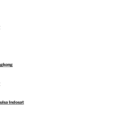
y
ngkong
y
ulsa Indosat