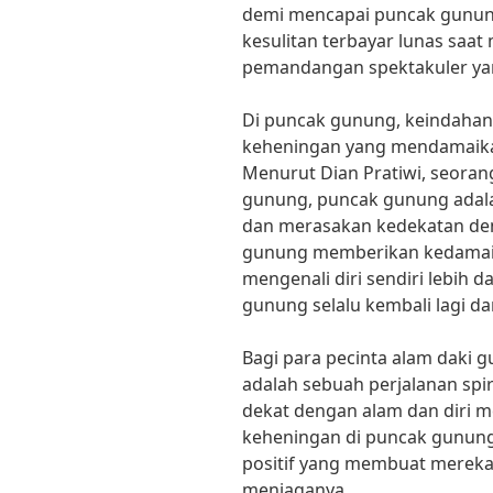
demi mencapai puncak gunun
kesulitan terbayar lunas saat
pemandangan spektakuler ya
Di puncak gunung, keindaha
keheningan yang mendamaikan
Menurut Dian Pratiwi, seoran
gunung, puncak gunung adala
dan merasakan kedekatan den
gunung memberikan kedamaia
mengenali diri sendiri lebih 
gunung selalu kembali lagi dan
Bagi para pecinta alam daki
adalah sebuah perjalanan sp
dekat dengan alam dan diri m
keheningan di puncak gunung
positif yang membuat mereka
menjaganya.