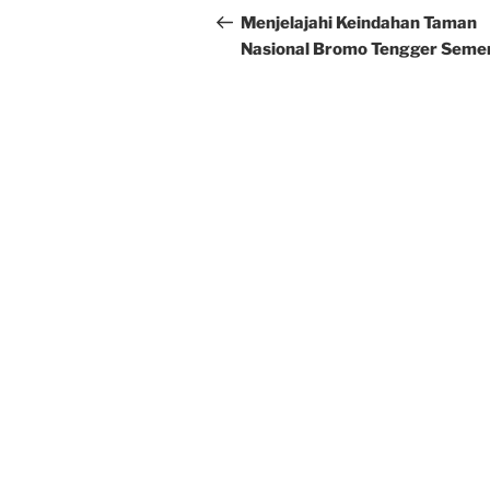
navigation
Post
Menjelajahi Keindahan Taman
Nasional Bromo Tengger Seme