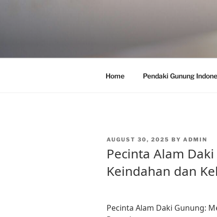
Skip
to
content
Home
Pendaki Gunung Indone
POSTED
AUGUST 30, 2025
BY
ADMIN
ON
Pecinta Alam Dak
Keindahan dan Ke
Pecinta Alam Daki Gunung: M