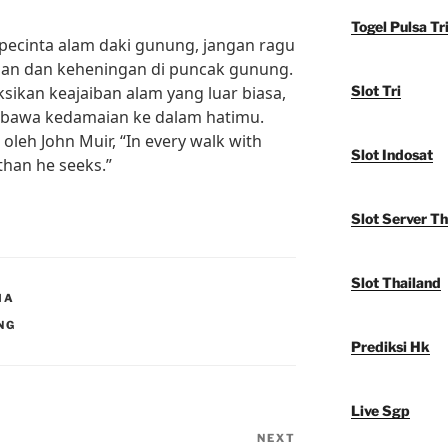
Togel Pulsa Tr
 pecinta alam daki gunung, jangan ragu
han dan keheningan di puncak gunung.
sikan keajaiban alam yang luar biasa,
Slot Tri
bawa kedamaian ke dalam hatimu.
oleh John Muir, “In every walk with
Slot Indosat
than he seeks.”
Slot Server Th
Slot Thailand
IA
NG
Prediksi Hk
Live Sgp
NEXT
Next