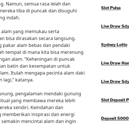
g. Namun, semua rasa lelah dan
Slot Pulsa
 mereka tiba di puncak dan disuguhi
ng indah.
Live Draw Sd
n alam yang memukau serta
 bisa dirasakan secara langsung.
g pakar alam bebas dan pendaki
Sydney Lotto
h tempat di mana kita bisa merenung
gan alam. “Keheningan di puncak
Live Draw Ho
n batin dan kesempatan untuk
dalam. Itulah mengapa pecinta alam daki
 lagi,” katanya.
Live Draw Sd
 gunung, pengalaman mendaki gunung
iritual yang membawa mereka lebih
Slot Deposit P
ereka sendiri. Keindahan dan
 memberikan inspirasi dan energi
Deposit 5000
 semakin mencintai alam dan ingin