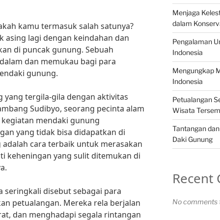
Menjaga Kelest
dalam Konserv
pakah kamu termasuk salah satunya?
dak asing lagi dengan keindahan dan
Pengalaman Un
kan di puncak gunung. Sebuah
Indonesia
dalam dan memukau bagi para
Mengungkap Mi
endaki gunung.
Indonesia
yang tergila-gila dengan aktivitas
Petualangan Se
mbang Sudibyo, seorang pecinta alam
Wisata Tersem
r, kegiatan mendaki gunung
Tantangan dan
an yang tidak bisa didapatkan di
Daki Gunung
 adalah cara terbaik untuk merasakan
i keheningan yang sulit ditemukan di
a.
Recent
 seringkali disebut sebagai para
kan petualangan. Mereka rela berjalan
No comments t
at, dan menghadapi segala rintangan