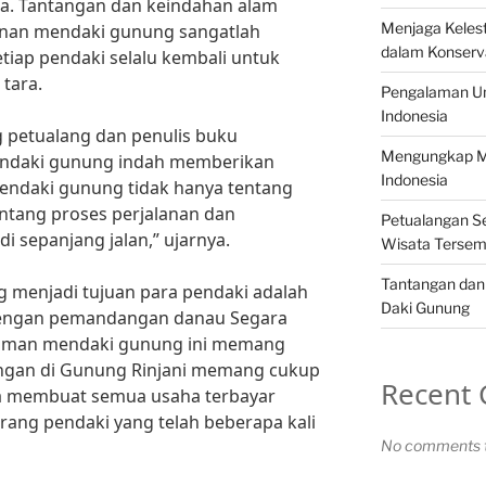
a. Tantangan dan keindahan alam
Menjaga Kelest
lanan mendaki gunung sangatlah
dalam Konserv
iap pendaki selalu kembali untuk
tara.
Pengalaman Un
Indonesia
 petualang dan penulis buku
Mengungkap Mi
ndaki gunung indah memberikan
Indonesia
Mendaki gunung tidak hanya tentang
entang proses perjalanan dan
Petualangan Se
i sepanjang jalan,” ujarnya.
Wisata Tersem
Tantangan dan
g menjadi tujuan para pendaki adalah
Daki Gunung
Dengan pemandangan danau Segara
aman mendaki gunung ini memang
tangan di Gunung Rinjani memang cukup
Recent
ya membuat semua usaha terbayar
orang pendaki yang telah beberapa kali
No comments t