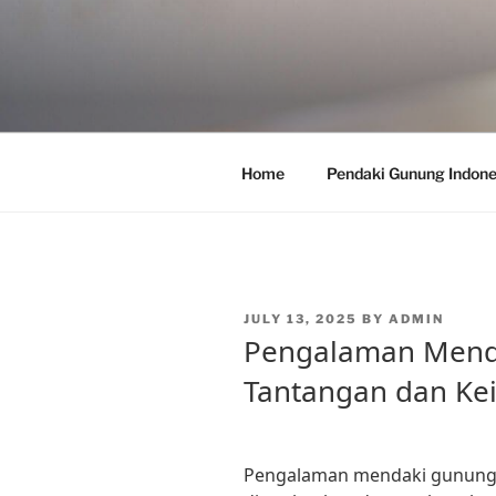
Skip
to
content
Home
Pendaki Gunung Indone
POSTED
JULY 13, 2025
BY
ADMIN
ON
Pengalaman Mend
Tantangan dan Ke
Pengalaman mendaki gunung 