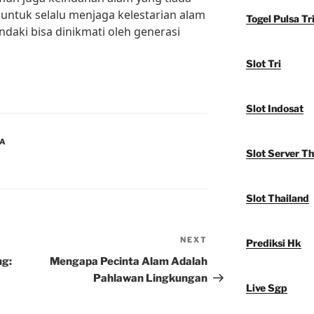
g untuk selalu menjaga kelestarian alam
Togel Pulsa Tr
aki bisa dinikmati oleh generasi
Slot Tri
Slot Indosat
IA
Slot Server Th
Slot Thailand
NEXT
Next
Prediksi Hk
Post
ng:
Mengapa Pecinta Alam Adalah
Pahlawan Lingkungan
Live Sgp