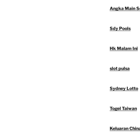
Angka Main S
Sdy Pools
Hk Malam Ini
slot pulsa
Sydney Lotto
Togel Taiwan
Keluaran Chin