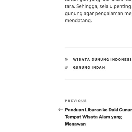
tara. Sehingga, selalu pentin
gunung agar pengalaman mend
mendatang.
CATEGORIES
WISATA GUNUNG INDONES
TAGS
GUNUNG INDAH
Post
Previous
PREVIOUS
navigation
Post
Panduan Liburan ke Daki Gunu
Tempat Wisata Alam yang
Menawan