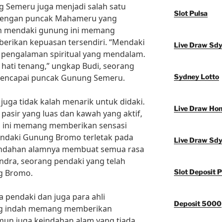
g Semeru juga menjadi salah satu
Slot Pulsa
. Dengan puncak Mahameru yang
an mendaki gunung ini memang
rikan kepuasan tersendiri. “Mendaki
Live Draw Sd
engalaman spiritual yang mendalam.
ati tenang,” ungkap Budi, seorang
 mencapai puncak Gunung Semeru.
Sydney Lotto
juga tidak kalah menarik untuk didaki.
Live Draw Ho
asir yang luas dan kawah yang aktif,
 ini memang memberikan sensasi
ndaki Gunung Bromo terletak pada
Live Draw Sd
indahan alamnya membuat semua rasa
Candra, seorang pendaki yang telah
g Bromo.
Slot Deposit P
 pendaki dan juga para ahli
Deposit 5000
ng indah memang memberikan
mun juga keindahan alam yang tiada