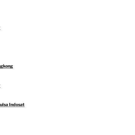
y
ngkong
y
ulsa Indosat