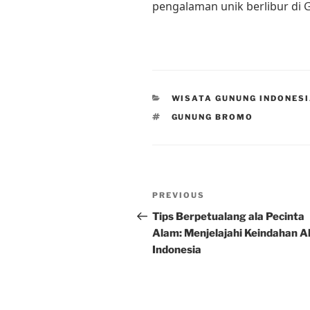
pengalaman unik berlibur di
CATEGORIES
WISATA GUNUNG INDONES
TAGS
GUNUNG BROMO
Post
Previous
PREVIOUS
navigation
Post
Tips Berpetualang ala Pecinta
Alam: Menjelajahi Keindahan 
Indonesia