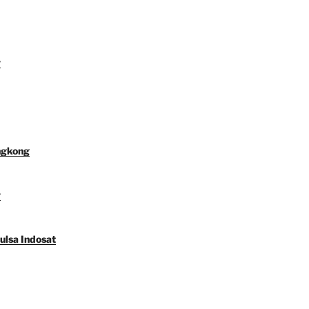
y
ngkong
y
ulsa Indosat