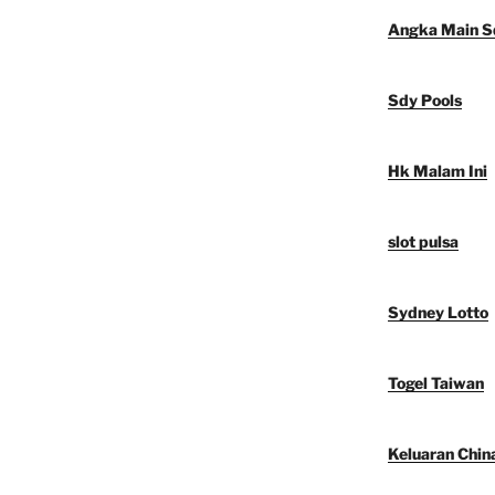
Angka Main S
Sdy Pools
Hk Malam Ini
slot pulsa
Sydney Lotto
Togel Taiwan
Keluaran Chin