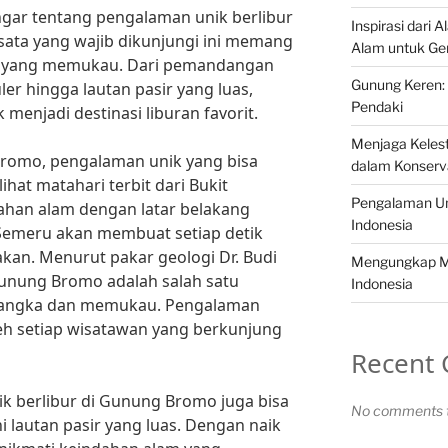
ar tentang pengalaman unik berlibur
Inspirasi dari 
ata yang wajib dikunjungi ini memang
Alam untuk Ge
 yang memukau. Dari pemandangan
Gunung Keren: 
ler hingga lautan pasir yang luas,
Pendaki
njadi destinasi liburan favorit.
Menjaga Kelest
romo, pengalaman unik yang bisa
dalam Konserv
hat matahari terbit dari Bukit
Pengalaman Un
ahan alam dengan latar belakang
Indonesia
meru akan membuat setiap detik
akan. Menurut pakar geologi Dr. Budi
Mengungkap Mi
 Gunung Bromo adalah salah satu
Indonesia
langka dan memukau. Pengalaman
leh setiap wisatawan yang berkunjung
Recent
ik berlibur di Gunung Bromo juga bisa
No comments t
 lautan pasir yang luas. Dengan naik