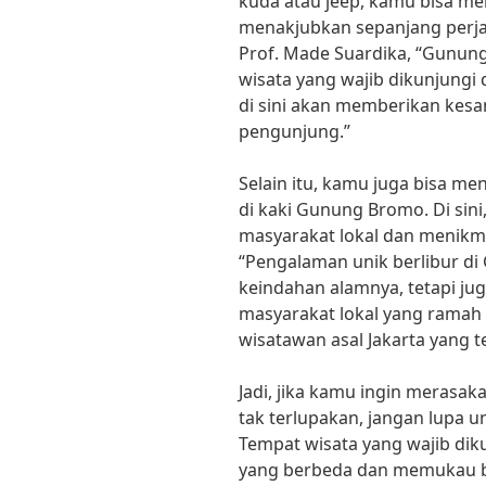
kuda atau jeep, kamu bisa m
menakjubkan sepanjang perja
Prof. Made Suardika, “Gunun
wisata yang wajib dikunjungi 
di sini akan memberikan kesan
pengunjung.”
Selain itu, kamu juga bisa me
di kaki Gunung Bromo. Di sin
masyarakat lokal dan menikma
“Pengalaman unik berlibur d
keindahan alamnya, tetapi ju
masyarakat lokal yang ramah 
wisatawan asal Jakarta yang 
Jadi, jika kamu ingin merasa
tak terlupakan, jangan lupa
Tempat wisata yang wajib dik
yang berbeda dan memukau b