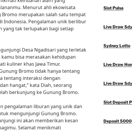
enikmati keindahan alam yang
lananmu. Menurut ahli ekowisata
Slot Pulsa
g Bromo merupakan salah satu tempat
di Indonesia. Pengalaman unik berlibur
Live Draw Sd
 yang tak terlupakan bagi setiap
Sydney Lotto
ngunjungi Desa Ngadisari yang terletak
i, kamu bisa merasakan kehidupan
ti kuliner khas Jawa Timur.
Live Draw Ho
i Gunung Bromo tidak hanya tentang
ga tentang interaksi dengan
Live Draw Sd
dan hangat,” kata Diah, seorang
telah berkunjung ke Gunung Bromo.
Slot Deposit P
kan pengalaman liburan yang unik dan
 untuk mengunjungi Gunung Bromo.
unjungi ini akan memberikan kesan
Deposit 5000
agimu. Selamat menikmati