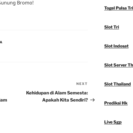
 Gunung Bromo!
Togel Pulsa Tr
Slot Tri
IA
Slot Indosat
Slot Server Th
Slot Thailand
NEXT
Next
Post
Kehidupan di Alam Semesta:
Alam
Apakah Kita Sendiri?
Prediksi Hk
Live Sgp