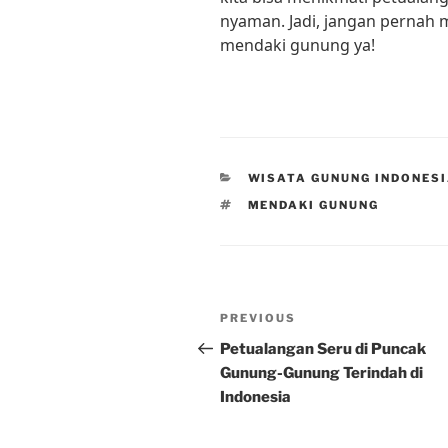
nyaman. Jadi, jangan pernah
mendaki gunung ya!
CATEGORIES
WISATA GUNUNG INDONES
TAGS
MENDAKI GUNUNG
Post
Previous
PREVIOUS
navigation
Post
Petualangan Seru di Puncak
Gunung-Gunung Terindah di
Indonesia