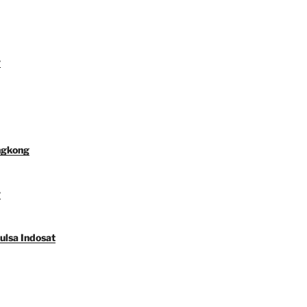
y
ngkong
y
ulsa Indosat