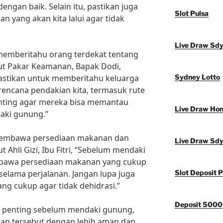
engan baik. Selain itu, pastikan juga
Slot Pulsa
 yang akan kita lalui agar tidak
Live Draw Sd
k memberitahu orang terdekat tentang
ut Pakar Keamanan, Bapak Dodi,
astikan untuk memberitahu keluarga
Sydney Lotto
rencana pendakian kita, termasuk rute
 penting agar mereka bisa memantau
Live Draw Ho
aki gunung.”
 membawa persediaan makanan dan
Live Draw Sd
Ahli Gizi, Ibu Fitri, “Sebelum mendaki
bawa persediaan makanan yang cukup
 selama perjalanan. Jangan lupa juga
Slot Deposit P
g cukup agar tidak dehidrasi.”
Deposit 5000
 penting sebelum mendaki gunung,
gan tersebut dengan lebih aman dan