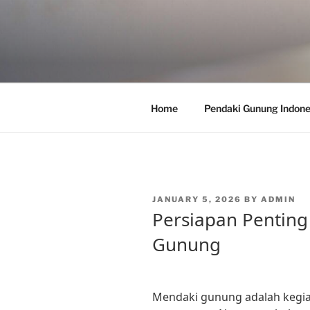
Skip
to
content
Home
Pendaki Gunung Indone
POSTED
JANUARY 5, 2026
BY
ADMIN
ON
Persiapan Pentin
Gunung
Mendaki gunung adalah kegi