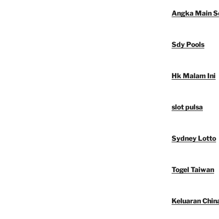
Angka Main S
Sdy Pools
Hk Malam Ini
slot pulsa
Sydney Lotto
Togel Taiwan
Keluaran Chin