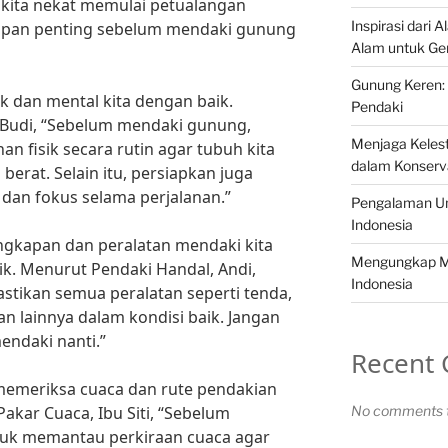
kita nekat memulai petualangan
Inspirasi dari 
iapan penting sebelum mendaki gunung
Alam untuk Ge
Gunung Keren: 
k dan mental kita dengan baik.
Pendaki
 Budi, “Sebelum mendaki gunung,
Menjaga Kelest
an fisik secara rutin agar tubuh kita
dalam Konserv
erat. Selain itu, persiapkan juga
 dan fokus selama perjalanan.”
Pengalaman Un
Indonesia
lengkapan dan peralatan mendaki kita
Mengungkap Mi
ik. Menurut Pendaki Handal, Andi,
Indonesia
tikan semua peralatan seperti tenda,
n lainnya dalam kondisi baik. Jangan
endaki nanti.”
Recent
k memeriksa cuaca dan rute pendakian
Pakar Cuaca, Ibu Siti, “Sebelum
No comments t
uk memantau perkiraan cuaca agar