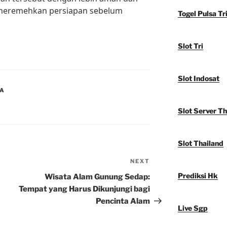
 meremehkan persiapan sebelum
Togel Pulsa Tr
Slot Tri
Slot Indosat
IA
Slot Server Th
Slot Thailand
NEXT
Next
Post
Prediksi Hk
Wisata Alam Gunung Sedap:
Tempat yang Harus Dikunjungi bagi
Pencinta Alam
Live Sgp