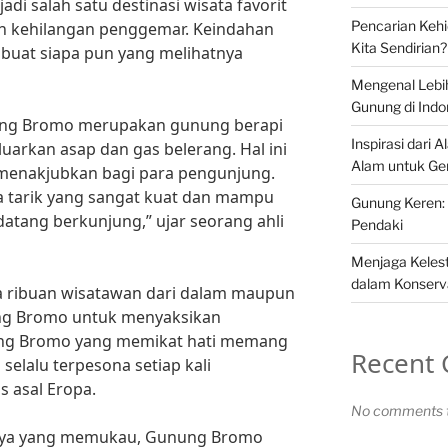
 salah satu destinasi wisata favorit
Pencarian Keh
ah kehilangan penggemar. Keindahan
Kita Sendirian?
at siapa pun yang melihatnya
Mengenal Lebi
Gunung di Indo
ung Bromo merupakan gunung berapi
Inspirasi dari 
uarkan asap dan gas belerang. Hal ini
Alam untuk Ge
menakjubkan bagi para pengunjung.
 tarik yang sangat kuat dan mampu
Gunung Keren: 
datang berkunjung,” ujar seorang ahli
Pendaki
Menjaga Kelest
dalam Konserv
ya ribuan wisatawan dari dalam maupun
ung Bromo untuk menyaksikan
ng Bromo yang memikat hati memang
Recent
 selalu terpesona setiap kali
s asal Eropa.
No comments t
nya yang memukau, Gunung Bromo