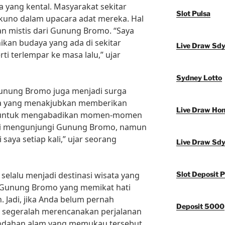
a yang kental. Masyarakat sekitar
Slot Pulsa
i kuno dalam upacara adat mereka. Hal
n mistis dari Gunung Bromo. “Saya
ikan budaya yang ada di sekitar
Live Draw Sd
i terlempar ke masa lalu,” ujar
Sydney Lotto
 Gunung Bromo juga menjadi surga
ya yang menakjubkan memberikan
Live Draw Ho
 untuk mengabadikan momen-momen
kali mengunjungi Gunung Bromo, namun
saya setiap kali,” ujar seorang
Live Draw Sd
selalu menjadi destinasi wisata yang
Slot Deposit P
a Gunung Bromo yang memikat hati
 Jadi, jika Anda belum pernah
Deposit 5000
segeralah merencanakan perjalanan
indahan alam yang memukau tersebut.