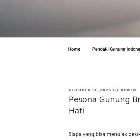
Skip
to
content
Home
Pendaki Gunung Indone
POSTED
OCTOBER 11, 2025
BY
ADMIN
ON
Pesona Gunung B
Hati
Siapa yang bisa menolak pes