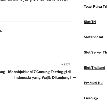
Togel Pulsa Tr
Slot Tri
IA
Slot Indosat
Slot Server Th
NEXT
Next
Slot Thailand
Post
ang
Menakjubkan! 7 Gunung Tertinggi di
Indonesia yang Wajib Dikunjungi
Prediksi Hk
Live Sgp