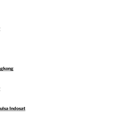
y
ngkong
y
ulsa Indosat