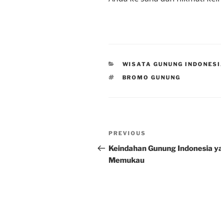
CATEGORIES
WISATA GUNUNG INDONES
TAGS
BROMO GUNUNG
Post
Previous
PREVIOUS
navigation
Post
Keindahan Gunung Indonesia y
Memukau