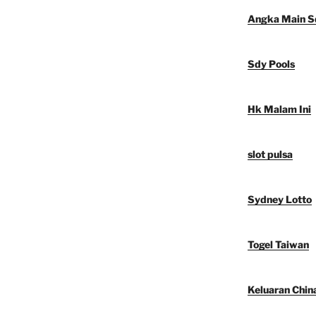
Angka Main S
Sdy Pools
Hk Malam Ini
slot pulsa
Sydney Lotto
Togel Taiwan
Keluaran Chin