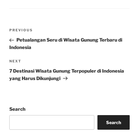
Post
Previous
PREVIOUS
navigation
Post
Petualangan Seru di Wisata Gunung Terbaru di
Indonesia
Next
NEXT
Post
7 Destinasi Wisata Gunung Terpopuler di Indonesia
yang Harus Dikunjungi
Search
Search