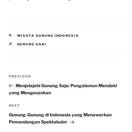
CATEGORIES
WISATA GUNUNG INDONESIA
TAGS
GUNUNG GAKI
Post
Previous
PREVIOUS
navigation
Post
Menjelajahi Gunung Saja: Pengalaman Mendaki
yang Mengesankan
Next
NEXT
Post
Gunung-Gunung di Indonesia yang Menawarkan
Pemandangan Spektakuler