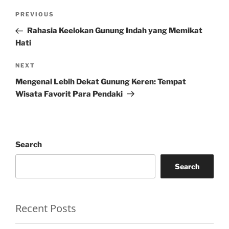
Post
Previous
PREVIOUS
navigation
Post
Rahasia Keelokan Gunung Indah yang Memikat
Hati
Next
NEXT
Post
Mengenal Lebih Dekat Gunung Keren: Tempat
Wisata Favorit Para Pendaki
Search
Search
Recent Posts