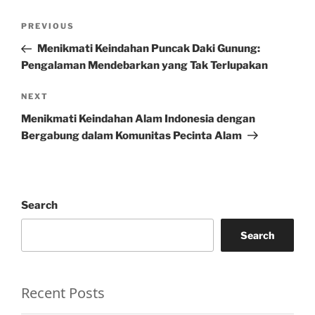
Post
Previous
PREVIOUS
navigation
Post
Menikmati Keindahan Puncak Daki Gunung:
Pengalaman Mendebarkan yang Tak Terlupakan
Next
NEXT
Post
Menikmati Keindahan Alam Indonesia dengan
Bergabung dalam Komunitas Pecinta Alam
Search
Search
Recent Posts