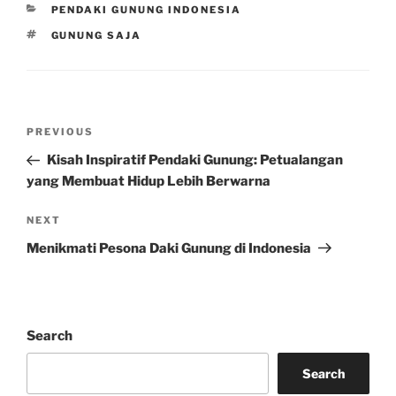
CATEGORIES
PENDAKI GUNUNG INDONESIA
TAGS
GUNUNG SAJA
Post
Previous
PREVIOUS
navigation
Post
Kisah Inspiratif Pendaki Gunung: Petualangan
yang Membuat Hidup Lebih Berwarna
Next
NEXT
Post
Menikmati Pesona Daki Gunung di Indonesia
Search
Search