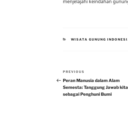
menjelajahi keindahan gunun
CATEGORIES
WISATA GUNUNG INDONES
Post
Previous
PREVIOUS
navigation
Post
Peran Manusia dalam Alam
Semesta: Tanggung Jawab kita
sebagai Penghuni Bumi