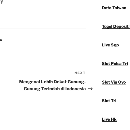
g!
Data Taiwan
Togel Deposit
IA
Live Sgp
Slot Pulsa Tri
NEXT
Next
Post
Mengenal Lebih Dekat Gunung-
Slot Via Ovo
Gunung Terindah di Indonesia
Slot Tri
Live Hk