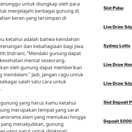
menunggu untuk diungkap oleh para
Slot Pulsa
ntuk menjelajahi berbagai gunung di
ahan keren yang tersimpan di
Live Draw Sd
amu ketahui adalah bahwa keindahan
enangan dan kebahagiaan bagi jiwa.
Sydney Lotto
tih Indriani, “Mendaki gunung dapat
 kesehatan mental seseorang.
Live Draw Ho
hkan oleh gunung dapat memberikan
 mendalam.” Jadi, jangan ragu untuk
ebagai salah satu cara untuk
Live Draw Sd
.
i gunung yang harus kamu ketahui
Slot Deposit P
nung merupakan tempat yang sarat
i panorama alam yang memukau hingga
Deposit 5000
a yang menakjubkan, gunung
n yang patut untuk dinikmati.