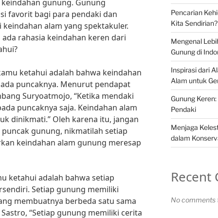
an keindahan gunung. Gunung
Pencarian Keh
i favorit bagi para pendaki dan
Kita Sendirian?
 keindahan alam yang spektakuler.
da rahasia keindahan keren dari
Mengenal Lebi
ahui?
Gunung di Indo
Inspirasi dari 
kamu ketahui adalah bahwa keindahan
Alam untuk Ge
 pada puncaknya. Menurut pendapat
Bambang Suryoatmojo, “Ketika mendaki
Gunung Keren: 
pada puncaknya saja. Keindahan alam
Pendaki
uk dinikmati.” Oleh karena itu, jangan
Menjaga Kelest
 puncak gunung, nikmatilah setiap
dalam Konserv
arkan keindahan alam gunung meresap
Recent
u ketahui adalah bahwa setiap
rsendiri. Setiap gunung memiliki
yang membuatnya berbeda satu sama
No comments t
n Sastro, “Setiap gunung memiliki cerita