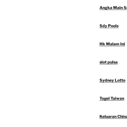
Angka Main S
Sdy Pools
Hk Malam Ini
slot pulsa
Sydney Lotto
Togel Taiwan
Keluaran Chin