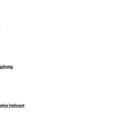
y
ngkong
y
ulsa Indosat