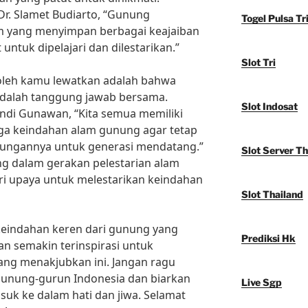
Dr. Slamet Budiarto, “Gunung
Togel Pulsa Tr
m yang menyimpan berbagai keajaiban
untuk dipelajari dan dilestarikan.”
Slot Tri
boleh kamu lewatkan adalah bahwa
dalah tanggung jawab bersama.
Slot Indosat
Andi Gunawan, “Kita semua memiliki
a keindahan alam gunung agar tetap
gsungannya untuk generasi mendatang.”
Slot Server Th
ng dalam gerakan pelestarian alam
ri upaya untuk melestarikan keindahan
Slot Thailand
eindahan keren dari gunung yang
Prediksi Hk
n semakin terinspirasi untuk
ang menakjubkan ini. Jangan ragu
gunung-gurun Indonesia dan biarkan
Live Sgp
uk ke dalam hati dan jiwa. Selamat