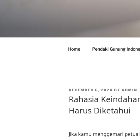
Skip
to
content
Home
Pendaki Gunung Indone
POSTED
DECEMBER 6, 2024
BY
ADMIN
ON
Rahasia Keindaha
Harus Diketahui
Jika kamu menggemari petual