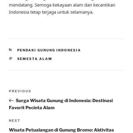
mendatang. Semoga kekayaan alam dan kecantikan
Indonesia tetap terjaga untuk selamanya.
CATEGORIES
PENDAKI GUNUNG INDONESIA
TAGS
SEMESTA ALAM
Post
Previous
PREVIOUS
navigation
Post
Surga Wisata Gunung di Indonesia: Destinasi
Favorit Pecinta Alam
Next
NEXT
Post
Wisata Petualangan di Gunung Bromo: Aktivitas