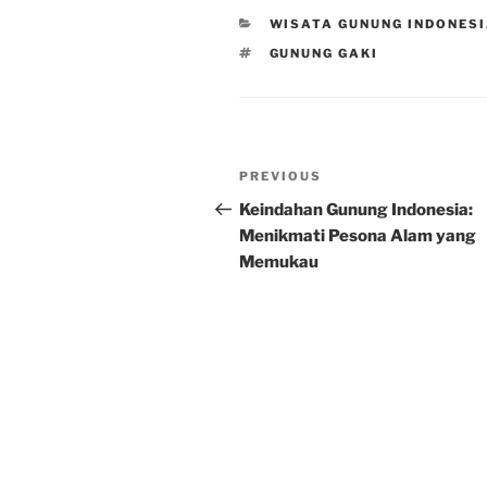
CATEGORIES
WISATA GUNUNG INDONES
TAGS
GUNUNG GAKI
Post
Previous
PREVIOUS
navigation
Post
Keindahan Gunung Indonesia:
Menikmati Pesona Alam yang
Memukau