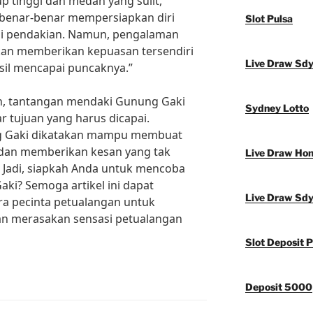
p tinggi dan medan yang sulit,
 benar-benar mempersiapkan diri
Slot Pulsa
i pendakian. Namun, pengalaman
an memberikan kepuasan tersendiri
Live Draw Sd
sil mencapai puncaknya.”
an, tantangan mendaki Gunung Gaki
Sydney Lotto
ar tujuan yang harus dicapai.
 Gaki dikatakan mampu membuat
dan memberikan kesan yang tak
Live Draw Ho
. Jadi, siapkah Anda untuk mencoba
ki? Semoga artikel ini dapat
Live Draw Sd
ra pecinta petualangan untuk
n merasakan sensasi petualangan
Slot Deposit P
Deposit 5000