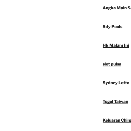
Angka Main S
Sdy Pools
Hk Malam Ini
slot pulsa
Sydney Lotto
Togel Taiwan
Keluaran Chin