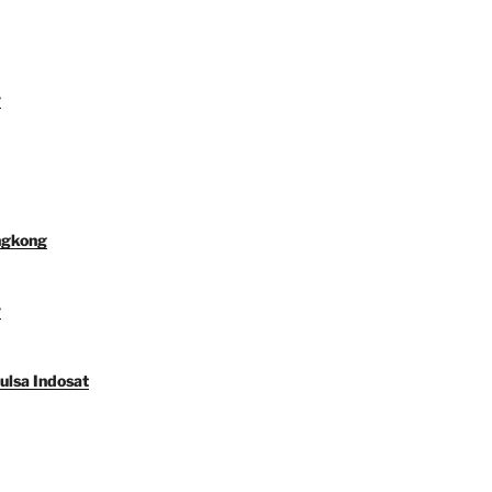
y
ngkong
y
ulsa Indosat