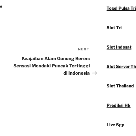
IA
Togel Pulsa Tr
Slot Tri
Slot Indosat
NEXT
Next
Post
Keajaiban Alam Gunung Keren:
Sensasi Mendaki Puncak Tertinggi
Slot Server Th
di Indonesia
Slot Thailand
Prediksi Hk
Live Sgp