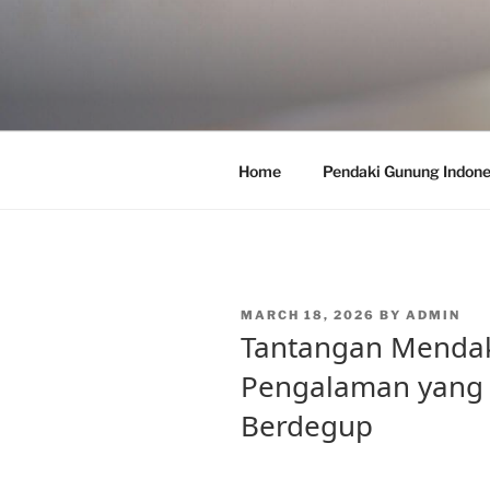
Skip
to
content
Home
Pendaki Gunung Indone
POSTED
MARCH 18, 2026
BY
ADMIN
ON
Tantangan Mendak
Pengalaman yang
Berdegup