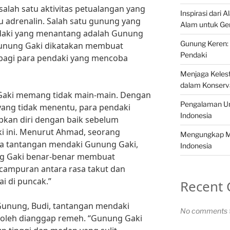
lah satu aktivitas petualangan yang
Inspirasi dari 
adrenalin. Salah satu gunung yang
Alam untuk Ge
aki yang menantang adalah Gunung
Gunung Keren: 
unung Gaki dikatakan membuat
Pendaki
bagi para pendaki yang mencoba
Menjaga Kelest
dalam Konserv
aki memang tidak main-main. Dengan
Pengalaman Un
yang tidak menentu, para pendaki
Indonesia
kan diri dengan baik sebelum
 ini. Menurut Ahmad, seorang
Mengungkap Mi
a tantangan mendaki Gunung Gaki,
Indonesia
g Gaki benar-benar membuat
campuran antara rasa takut dan
i di puncak.”
Recent
unung, Budi, tantangan mendaki
No comments t
oleh dianggap remeh. “Gunung Gaki