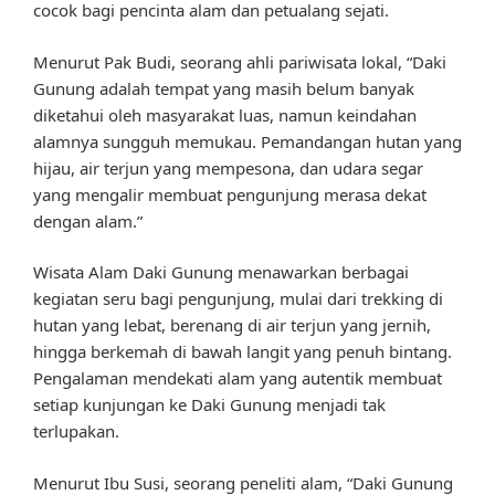
cocok bagi pencinta alam dan petualang sejati.
Menurut Pak Budi, seorang ahli pariwisata lokal, “Daki
Gunung adalah tempat yang masih belum banyak
diketahui oleh masyarakat luas, namun keindahan
alamnya sungguh memukau. Pemandangan hutan yang
hijau, air terjun yang mempesona, dan udara segar
yang mengalir membuat pengunjung merasa dekat
dengan alam.”
Wisata Alam Daki Gunung menawarkan berbagai
kegiatan seru bagi pengunjung, mulai dari trekking di
hutan yang lebat, berenang di air terjun yang jernih,
hingga berkemah di bawah langit yang penuh bintang.
Pengalaman mendekati alam yang autentik membuat
setiap kunjungan ke Daki Gunung menjadi tak
terlupakan.
Menurut Ibu Susi, seorang peneliti alam, “Daki Gunung