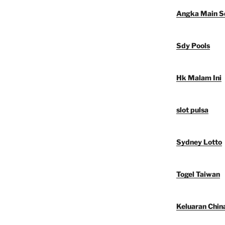
Angka Main S
Sdy Pools
Hk Malam Ini
slot pulsa
Sydney Lotto
Togel Taiwan
Keluaran Chin