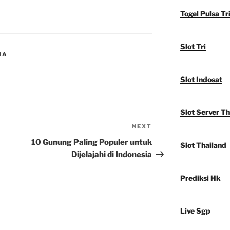
Togel Pulsa Tr
Slot Tri
IA
Slot Indosat
Slot Server Th
NEXT
Next
Post
10 Gunung Paling Populer untuk
Slot Thailand
Dijelajahi di Indonesia
Prediksi Hk
Live Sgp