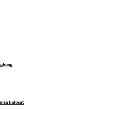
y
ngkong
y
ulsa Indosat