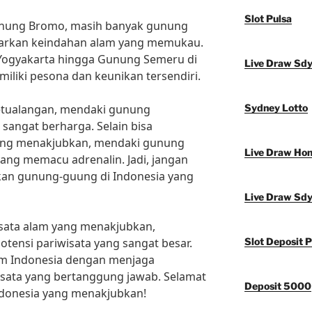
Slot Pulsa
unung Bromo, masih banyak gunung
warkan keindahan alam yang memukau.
 Yogyakarta hingga Gunung Semeru di
Live Draw Sd
iliki pesona dan keunikan tersendiri.
petualangan, mendaki gunung
Sydney Lotto
angat berharga. Selain bisa
ang menakjubkan, mendaki gunung
Live Draw Ho
yang memacu adrenalin. Jadi, jangan
okan gunung-guung di Indonesia yang
Live Draw Sd
isata alam yang menakjubkan,
tensi pariwisata yang sangat besar.
Slot Deposit P
lam Indonesia dengan menjaga
sata yang bertanggung jawab. Selamat
Deposit 5000
donesia yang menakjubkan!