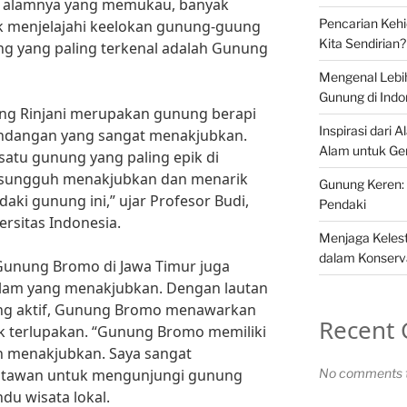
n alamnya yang memukau, banyak
Pencarian Keh
uk menjelajahi keelokan gunung-guung
Kita Sendirian?
ung yang paling terkenal adalah Gunung
Mengenal Lebi
Gunung di Indo
ng Rinjani merupakan gunung berapi
Inspirasi dari 
andangan yang sangat menakjubkan.
Alam untuk Ge
satu gunung yang paling epik di
 sungguh menakjubkan dan menarik
Gunung Keren: 
ki gunung ini,” ujar Profesor Budi,
Pendaki
ersitas Indonesia.
Menjaga Kelest
dalam Konserv
 Gunung Bromo di Jawa Timur juga
alam yang menakjubkan. Dengan lautan
ang aktif, Gunung Bromo menawarkan
Recent
 terlupakan. “Gunung Bromo memiliki
n menakjubkan. Saya sangat
atawan untuk mengunjungi gunung
No comments t
du wisata lokal.