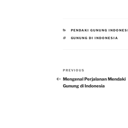
CATEGORIES
PENDAKI GUNUNG INDONES
TAGS
GUNUNG DI INDONESIA
Post
Previous
PREVIOUS
navigation
Post
Mengenal Perjalanan Mendaki
Gunung di Indonesia