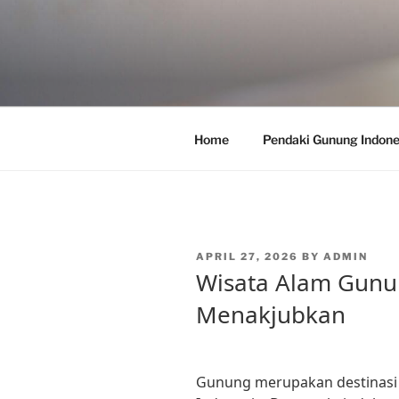
Skip
to
content
Home
Pendaki Gunung Indone
POSTED
APRIL 27, 2026
BY
ADMIN
ON
Wisata Alam Gunu
Menakjubkan
Gunung merupakan destinasi 