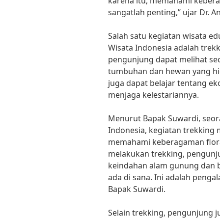
karena itu, memahami kebera
sangatlah penting,” ujar Dr. An
Salah satu kegiatan wisata e
Wisata Indonesia adalah trek
pengunjung dapat melihat sec
tumbuhan dan hewan yang hid
juga dapat belajar tentang 
menjaga kelestariannya.
Menurut Bapak Suwardi, seo
Indonesia, kegiatan trekking
memahami keberagaman flora
melakukan trekking, pengunj
keindahan alam gunung dan be
ada di sana. Ini adalah penga
Bapak Suwardi.
Selain trekking, pengunjung j