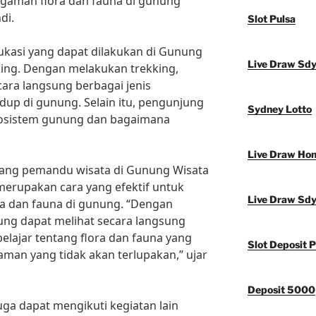
gaman flora dan fauna di gunung
di.
Slot Pulsa
dukasi yang dapat dilakukan di Gunung
Live Draw Sd
king. Dengan melakukan trekking,
ara langsung berbagai jenis
up di gunung. Selain itu, pengunjung
Sydney Lotto
ekosistem gunung dan bagaimana
Live Draw Ho
rang pemandu wisata di Gunung Wisata
 merupakan cara yang efektif untuk
Live Draw Sd
 dan fauna di gunung. “Dengan
ung dapat melihat secara langsung
lajar tentang flora dan fauna yang
Slot Deposit P
laman yang tidak akan terlupakan,” ujar
Deposit 5000
uga dapat mengikuti kegiatan lain