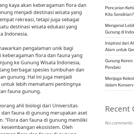
ng kaya akan keberagaman flora dan
Pencarian Keh
gunung menjadi destinasi wisata yang
Kita Sendirian?
empat rekreasi, tetapi juga sebagai
Mengenal Lebi
satu destinasi wisata edukasi yang
Gunung di Indo
a Indonesia.
Inspirasi dari 
nawarkan pengalaman unik bagi
Alam untuk Ge
keberagaman flora dan fauna yang
Gunung Keren: 
njung ke Gunung Wisata Indonesia,
Pendaki
ntang berbagai spesies tumbuhan dan
an gunung. Hal ini juga menjadi
Menjaga Kelest
 untuk lebih memahami pentingnya
dalam Konserv
dan fauna gunung.
orang ahli biologi dari Universitas
Recent
a dan fauna di gunung merupakan aset
an. “Flora dan fauna di gunung memiliki
No comments t
 keseimbangan ekosistem. Oleh