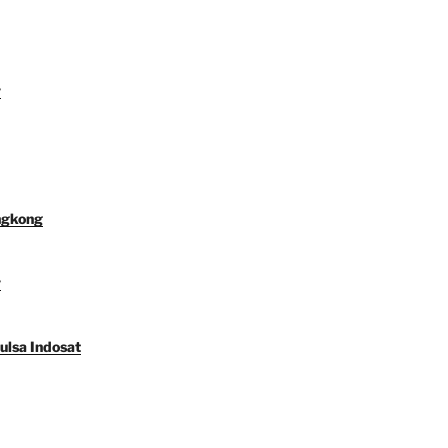
y
ngkong
y
ulsa Indosat