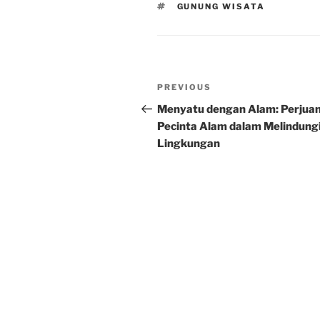
TAGS
GUNUNG WISATA
Post
Previous
PREVIOUS
navigation
Post
Menyatu dengan Alam: Perjua
Pecinta Alam dalam Melindung
Lingkungan