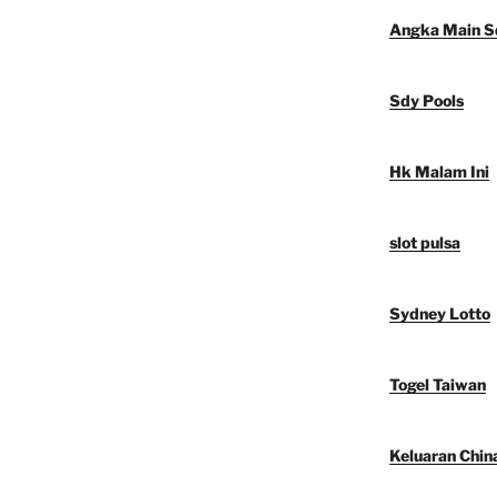
Angka Main S
Sdy Pools
Hk Malam Ini
slot pulsa
Sydney Lotto
Togel Taiwan
Keluaran Chin