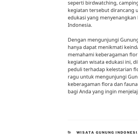
seperti birdwatching, campin
kegiatan tersebut dirancan
edukasi yang menyenangkan 
Indonesia.
Dengan mengunjungi Gunung 
hanya dapat menikmati keind
memahami keberagaman flora 
kegiatan wisata edukasi ini, 
peduli terhadap kelestarian f
ragu untuk mengunjungi Gun
keberagaman flora dan fauna 
bagi Anda yang ingin menjela
CATEGORIES
WISATA GUNUNG INDONES