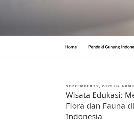
Skip
to
content
Home
Pendaki Gunung Indone
POSTED
SEPTEMBER 12, 2025
BY
ADMI
ON
Wisata Edukasi:
Flora dan Fauna d
Indonesia