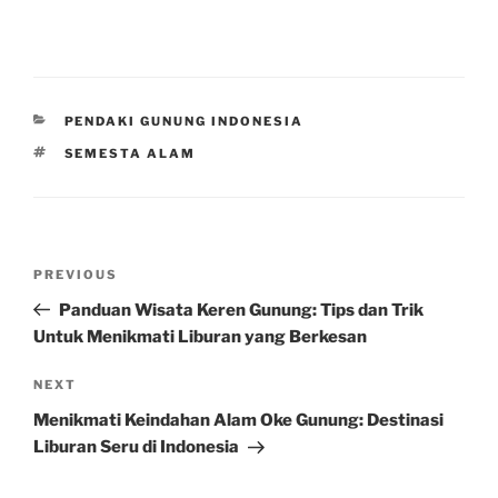
CATEGORIES
PENDAKI GUNUNG INDONESIA
TAGS
SEMESTA ALAM
Post
Previous
PREVIOUS
navigation
Post
Panduan Wisata Keren Gunung: Tips dan Trik
Untuk Menikmati Liburan yang Berkesan
Next
NEXT
Post
Menikmati Keindahan Alam Oke Gunung: Destinasi
Liburan Seru di Indonesia