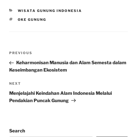
CATEGORIES
WISATA GUNUNG INDONESIA
TAGS
OKE GUNUNG
Post
Previous
PREVIOUS
navigation
Post
Keharmonisan Manusia dan Alam Semesta dalam
Keseimbangan Ekosistem
Next
NEXT
Post
Menjelajahi Keindahan Alam Indonesia Melalui
Pendakian Puncak Gunung
Search