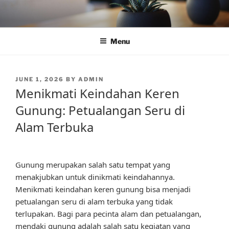
Skip
to
content
Menu
POSTED
JUNE 1, 2026
BY
ADMIN
ON
Menikmati Keindahan Keren
Gunung: Petualangan Seru di
Alam Terbuka
Gunung merupakan salah satu tempat yang
menakjubkan untuk dinikmati keindahannya.
Menikmati keindahan keren gunung bisa menjadi
petualangan seru di alam terbuka yang tidak
terlupakan. Bagi para pecinta alam dan petualangan,
mendaki gunung adalah salah satu kegiatan yang