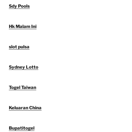
Sdy Pools
Hk Malam Ini
slot pulsa
Sydney Lotto
Togel Taiwan
Keluaran China
Bupatitogel