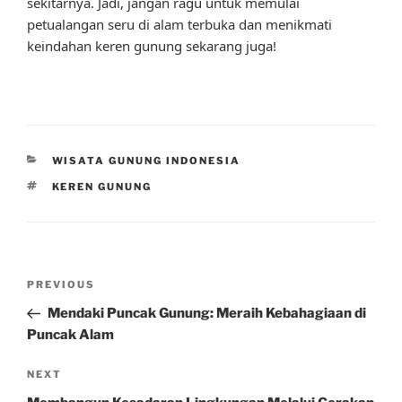
sekitarnya. Jadi, jangan ragu untuk memulai
petualangan seru di alam terbuka dan menikmati
keindahan keren gunung sekarang juga!
CATEGORIES
WISATA GUNUNG INDONESIA
TAGS
KEREN GUNUNG
Post
Previous
PREVIOUS
navigation
Post
Mendaki Puncak Gunung: Meraih Kebahagiaan di
Puncak Alam
Next
NEXT
Post