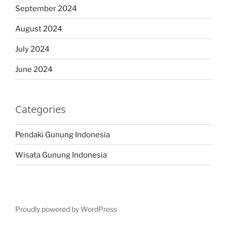
September 2024
August 2024
July 2024
June 2024
Categories
Pendaki Gunung Indonesia
Wisata Gunung Indonesia
Proudly powered by WordPress