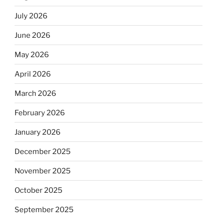
July 2026
June 2026
May 2026
April 2026
March 2026
February 2026
January 2026
December 2025
November 2025
October 2025
September 2025